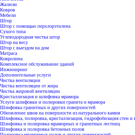
Жалюзи
Ковров
Мебели
Штор
Штор с помощью перхлорэтилена
Сухого типа
Углеводородная чистка штор
Штор на весу
Штор с выездом на дом
Матраса
Ковролина
Комплексное обслуживание зданий
Инжиниринг
Дополнительные услуги
Чистка вентиляции
Чистка вентиляции от жира
Чистка жировой вентиляции
Кристаллизация и шлифовка мрамора
Услуги шлифовки и полировки гранита и мрамора
Шлифовка гранитных и других поверхностей
Обновление швов на поверхности из натурального камня
Шлифовка, полировка, кристаллизация, гидрофобизация стен и 
Шлифовка и полировка мраморных и гранитных лестниц
Шлифовка и полировка бетонных полов
Полировка мраморных полов и других поверхностей