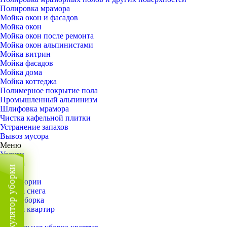
Полировка мрамора
Мойка окон и фасадов
Мойка окон
Мойка окон после ремонта
Мойка окон альпинистами
Мойка витрин
Мойка фасадов
Мойка дома
Мойка коттеджа
Полимерное покрытие пола
Промышленный альпинизм
Шлифовка мрамора
Чистка кафельной плитки
Устранение запахов
Вывоз мусора
Меню
Услуги
Уборка
Калькулятор уборки
Назад
Территории
Уборка снега
ВИП-уборка
Уборка квартир
Назад