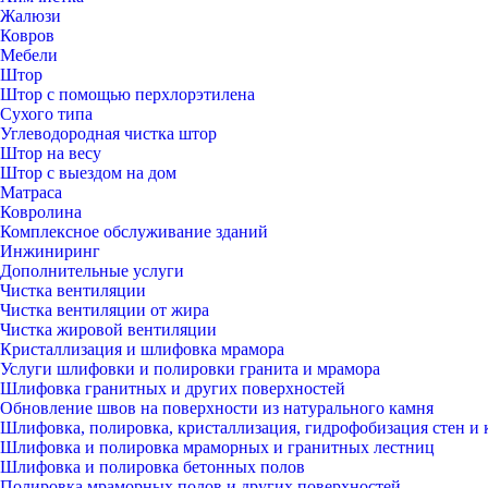
Жалюзи
Ковров
Мебели
Штор
Штор с помощью перхлорэтилена
Сухого типа
Углеводородная чистка штор
Штор на весу
Штор с выездом на дом
Матраса
Ковролина
Комплексное обслуживание зданий
Инжиниринг
Дополнительные услуги
Чистка вентиляции
Чистка вентиляции от жира
Чистка жировой вентиляции
Кристаллизация и шлифовка мрамора
Услуги шлифовки и полировки гранита и мрамора
Шлифовка гранитных и других поверхностей
Обновление швов на поверхности из натурального камня
Шлифовка, полировка, кристаллизация, гидрофобизация стен и 
Шлифовка и полировка мраморных и гранитных лестниц
Шлифовка и полировка бетонных полов
Полировка мраморных полов и других поверхностей