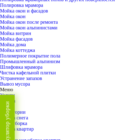
Полировка мрамора
Мойка окон и фасадов
Мойка окон
Мойка окон после ремонта
Мойка окон альпинистами
Мойка витрин
Мойка фасадов
Мойка дома
Мойка коттеджа
Полимерное покрытие пола
Промышленный альпинизм
Шлифовка мрамора
Чистка кафельной плитки
Устранение запахов
Вывоз мусора
Меню
Услуги
Уборка
Калькулятор уборки
Назад
Территории
Уборка снега
ВИП-уборка
Уборка квартир
Назад