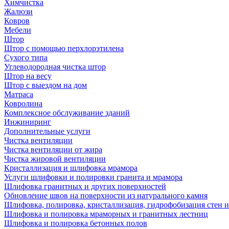
Химчистка
Жалюзи
Ковров
Мебели
Штор
Штор с помощью перхлорэтилена
Сухого типа
Углеводородная чистка штор
Штор на весу
Штор с выездом на дом
Матраса
Ковролина
Комплексное обслуживание зданий
Инжиниринг
Дополнительные услуги
Чистка вентиляции
Чистка вентиляции от жира
Чистка жировой вентиляции
Кристаллизация и шлифовка мрамора
Услуги шлифовки и полировки гранита и мрамора
Шлифовка гранитных и других поверхностей
Обновление швов на поверхности из натурального камня
Шлифовка, полировка, кристаллизация, гидрофобизация стен и
Шлифовка и полировка мраморных и гранитных лестниц
Шлифовка и полировка бетонных полов