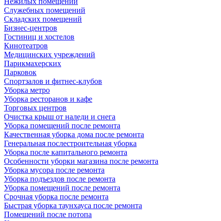
Нежилых помещений
Служебных помещений
Складских помещений
Бизнес-центров
Гостиниц и хостелов
Кинотеатров
Медицинских учреждений
Парикмахерских
Парковок
Спортзалов и фитнес-клубов
Уборка метро
Уборка ресторанов и кафе
Торговых центров
Очистка крыш от наледи и снега
Уборка помещений после ремонта
Качественная уборка дома после ремонта
Генеральная послестроительная уборка
Уборка после капитального ремонта
Особенности уборки магазина после ремонта
Уборка мусора после ремонта
Уборка подъездов после ремонта
Уборка помещений после ремонта
Срочная уборка после ремонта
Быстрая уборка таунхауса после ремонта
Помещений после потопа