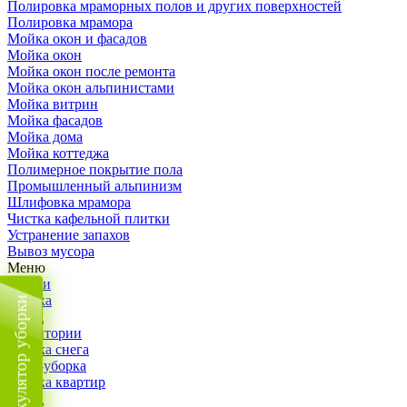
Полировка мраморных полов и других поверхностей
Полировка мрамора
Мойка окон и фасадов
Мойка окон
Мойка окон после ремонта
Мойка окон альпинистами
Мойка витрин
Мойка фасадов
Мойка дома
Мойка коттеджа
Полимерное покрытие пола
Промышленный альпинизм
Шлифовка мрамора
Чистка кафельной плитки
Устранение запахов
Вывоз мусора
Меню
Услуги
Уборка
Калькулятор уборки
Назад
Территории
Уборка снега
ВИП-уборка
Уборка квартир
Назад