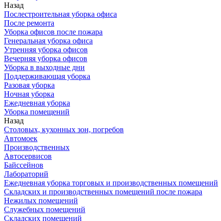
Назад
Послестроительная уборка офиса
После ремонта
Уборка офисов после пожара
Генеральная уборка офиса
Утренняя уборка офисов
Вечерняя уборка офисов
Уборка в выходные дни
Поддерживающая уборка
Разовая уборка
Ночная уборка
Ежедневная уборка
Уборка помещений
Назад
Столовых, кухонных зон, погребов
Автомоек
Производственных
Автосервисов
Байссейнов
Лабораторий
Ежедневная уборка торговых и производственных помещений
Складских и производственных помещений после пожара
Нежилых помещений
Служебных помещений
Складских помещений