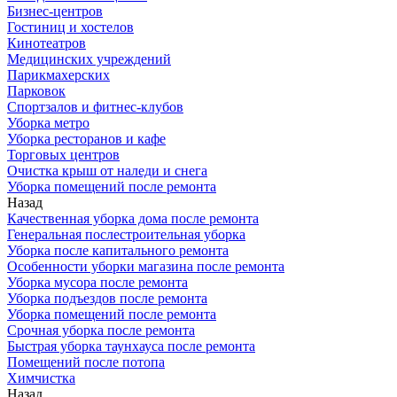
Бизнес-центров
Гостиниц и хостелов
Кинотеатров
Медицинских учреждений
Парикмахерских
Парковок
Спортзалов и фитнес-клубов
Уборка метро
Уборка ресторанов и кафе
Торговых центров
Очистка крыш от наледи и снега
Уборка помещений после ремонта
Назад
Качественная уборка дома после ремонта
Генеральная послестроительная уборка
Уборка после капитального ремонта
Особенности уборки магазина после ремонта
Уборка мусора после ремонта
Уборка подъездов после ремонта
Уборка помещений после ремонта
Срочная уборка после ремонта
Быстрая уборка таунхауса после ремонта
Помещений после потопа
Химчистка
Назад