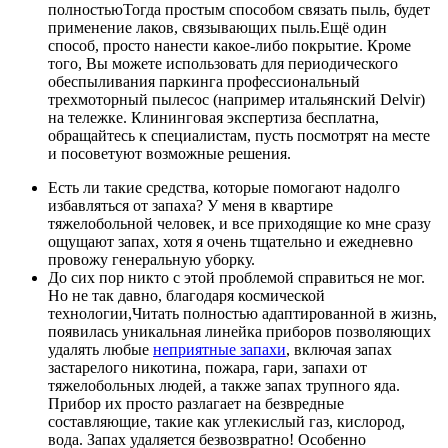
полностью
Тогда простым способом связать пыль, будет
применение лаков, связывающих пыль.Ещё один
способ, просто нанести какое-либо покрытие. Кроме
того, Вы можете использовать для периодического
обеспыливания паркинга профессиональный
трехмоторный пылесос (например итальянский Delvir)
на тележке. Клининговая экспертиза бесплатна,
обращайтесь к специалистам, пусть посмотрят на месте
и посоветуют возможные решения.
Есть ли такие средства, которые помогают надолго
избавляться от запаха? У меня в квартире
тяжелобольной человек, и все приходящие ко мне сразу
ощущают запах, хотя я очень тщательно и ежедневно
провожу генеральную уборку.
До сих пор никто с этой проблемой справиться не мог.
Но не так давно, благодаря космической
технологии,
Читать полностью
адаптированной в жизнь,
появилась уникальная линейка приборов позволяющих
удалять любые
неприятные запахи
, включая запах
застарелого никотина, пожара, гари, запахи от
тяжелобольных людей, а также запах трупного яда.
Прибор их просто разлагает на безвредные
составляющие, такие как углекислый газ, кислород,
вода. Запах удаляется безвозвратно! Особенно