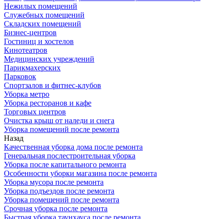
Нежилых помещений
Служебных помещений
Складских помещений
Бизнес-центров
Гостиниц и хостелов
Кинотеатров
Медицинских учреждений
Парикмахерских
Парковок
Спортзалов и фитнес-клубов
Уборка метро
Уборка ресторанов и кафе
Торговых центров
Очистка крыш от наледи и снега
Уборка помещений после ремонта
Назад
Качественная уборка дома после ремонта
Генеральная послестроительная уборка
Уборка после капитального ремонта
Особенности уборки магазина после ремонта
Уборка мусора после ремонта
Уборка подъездов после ремонта
Уборка помещений после ремонта
Срочная уборка после ремонта
Быстрая уборка таунхауса после ремонта