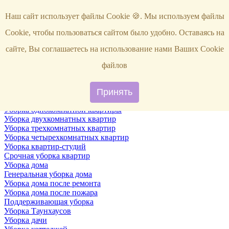
Услуги
Наш сайт использует файлы Cookie 🍪. Мы используем файлы
Уборка
Территории
Cookie, чтобы пользоваться сайтом было удобно. Оставаясь на
Уборка снега
ВИП-уборка
сайте, Вы соглашаетесь на использование нами Ваших Cookie
Уборка квартир
Генеральная уборка квартир
файлов
Уборка квартир после ремонта
Уборка квартир один раз в неделю
Поддерживающая уборка квартиры
Принять
Уборка квартир после пожара
Уборка однокомнатной квартиры
Уборка двухкомнатных квартир
Уборка трехкомнатных квартир
Уборка четырехкомнатных квартир
Уборка квартир-студий
Срочная уборка квартир
Уборка дома
Генеральная уборка дома
Уборка дома после ремонта
Уборка дома после пожара
Поддерживающая уборка
Уборка Таунхаусов
Уборка дачи