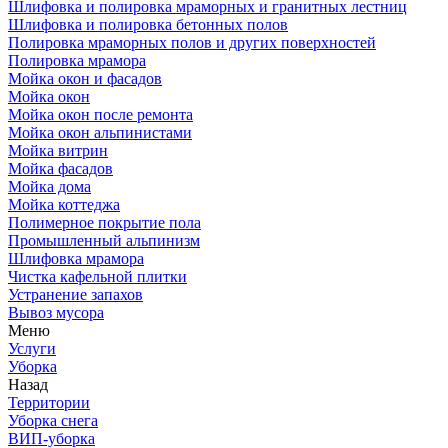
Шлифовка и полировка мраморных и гранитных лестниц
Шлифовка и полировка бетонных полов
Полировка мраморных полов и других поверхностей
Полировка мрамора
Мойка окон и фасадов
Мойка окон
Мойка окон после ремонта
Мойка окон альпинистами
Мойка витрин
Мойка фасадов
Мойка дома
Мойка коттеджа
Полимерное покрытие пола
Промышленный альпинизм
Шлифовка мрамора
Чистка кафельной плитки
Устранение запахов
Вывоз мусора
Меню
Услуги
Уборка
Назад
Территории
Уборка снега
ВИП-уборка