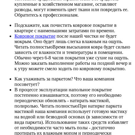
купленные в хозяйственном магазине, оставляют
разводы, могут изменить цвет ткани или повредить ее.
Обратитесь к профессионалам.
Подскажите, как почистить ковровое покрытие в
квартире с наименьшими затратами по времени.
Ковровое покрытие
после нашей чистки не будет
мокрым. Оно будет лишь слегка влажным на ощупь.
Читать полностью
Время высыхания ковра будет сильно
зависеть от влажности и температуры в помещении.
Обычно через 6-8 часов покрытия уже сухие на ощупь.
Можно заказать выполнение работы на поздний вечер и
к утру можете смело ходить по ковровому покрытию.
Как ухаживать за паркетом? Что ваша компания
посоветует?
В процессе эксплуатации напольное покрытие
постепенно изнашивается, поэтому его необходимо
периодически обновлять - натирать мастикой,
полиролью.
Читать полностью
При натирке паркета
мастикой наша компания использует готовую мастику
на водной или безводной основах (в зависимости от
вида паркета). Использование таких средств избавляет
от необходимости часто мыть полы - достаточно
протирать их влажным мопом и периодически