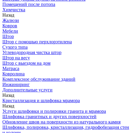
Помещений после потопа
Химчистка
Назад
Жалюзи
Ковров
Мебели
Штор
Штор с помощью перхлорэтилена
Сухого типа
Углеводородная чистка штор
Штор на весу
Штор с выездом на дом
Матраса
Ковролина
Комплексное обслуживание зданий
Инжиниринг
Дополнительные услуги
Назад
Кристаллизация и шлифовка мрамора
Назад
Услуги шлифовки и полировки гранита и мрамора
Шлифовка гранитных и других поверхностей
Обновление швов на поверхности из натурального камня
Шлифовка, полировка, кристаллизация, гидрофобизация стен
и колонн