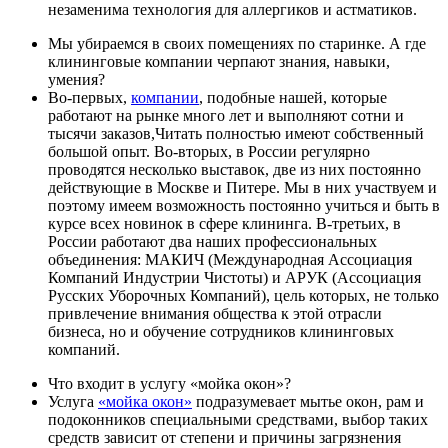
незаменима технология для аллергиков и астматиков.
Мы убираемся в своих помещениях по старинке. А где
клининговые компании черпают знания, навыки,
умения?
Во-первых,
компании
, подобные нашей, которые
работают на рынке много лет и выполняют сотни и
тысячи заказов,
Читать полностью
имеют собственный
большой опыт. Во-вторых, в России регулярно
проводятся несколько выставок, две из них постоянно
действующие в Москве и Питере. Мы в них участвуем и
поэтому имеем возможность постоянно учиться и быть в
курсе всех новинок в сфере клининга. В-третьих, в
России работают два наших профессиональных
объединения: МАКИЧ (Международная Ассоциация
Компаний Индустрии Чистоты) и АРУК (Ассоциация
Русских Уборочных Компаний), цель которых, не только
привлечение внимания общества к этой отрасли
бизнеса, но и обучение сотрудников клининговых
компаний.
Что входит в услугу «мойка окон»?
Услуга
«мойка окон»
подразумевает мытье окон, рам и
подоконников специальными средствами, выбор таких
средств зависит от степени и причины загрязнения