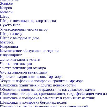
Жалюзи
Ковров
Мебели
Штор
Штор с помощью перхлорэтилена
Сухого типа
Углеводородная чистка штор
Штор на весу
Штор с выездом на дом
Матраса
Ковролина
Комплексное обслуживание зданий
Инжиниринг
Дополнительные услуги
Чистка вентиляции
Чистка вентиляции от жира
Чистка жировой вентиляции
Кристаллизация и шлифовка мрамора
Услуги шлифовки и полировки гранита и мрамора
Шлифовка гранитных и других поверхностей
Обновление швов на поверхности из натурального камня
Шлифовка, полировка, кристаллизация, гидрофобизация стен и 
Шлифовка и полировка мраморных и гранитных лестниц
Шлифовка и полировка бетонных полов
Полировка мраморных полов и других поверхностей