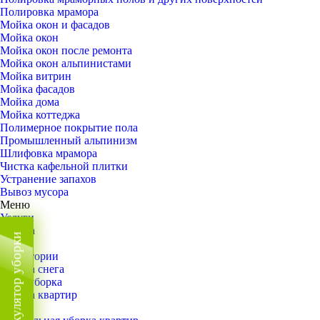
Полировка мрамора
Мойка окон и фасадов
Мойка окон
Мойка окон после ремонта
Мойка окон альпинистами
Мойка витрин
Мойка фасадов
Мойка дома
Мойка коттеджа
Полимерное покрытие пола
Промышленный альпинизм
Шлифовка мрамора
Чистка кафельной плитки
Устранение запахов
Вывоз мусора
Меню
Услуги
Уборка
Калькулятор уборки
Назад
Территории
Уборка снега
ВИП-уборка
Уборка квартир
Назад