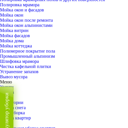
Полировка мрамора
Мойка окон и фасадов
Мойка окон
Мойка окон после ремонта
Мойка окон альпинистами
Мойка витрин
Мойка фасадов
Мойка дома
Мойка коттеджа
Полимерное покрытие пола
Промышленный альпинизм
Шлифовка мрамора
Чистка кафельной плитки
Устранение запахов
Вывоз мусора
Меню
Услуги
Уборка
Калькулятор уборки
Назад
Территории
Уборка снега
ВИП-уборка
Уборка квартир
Назад