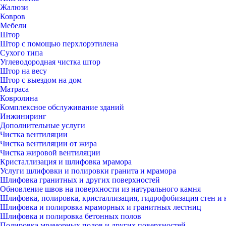
Жалюзи
Ковров
Мебели
Штор
Штор с помощью перхлорэтилена
Сухого типа
Углеводородная чистка штор
Штор на весу
Штор с выездом на дом
Матраса
Ковролина
Комплексное обслуживание зданий
Инжиниринг
Дополнительные услуги
Чистка вентиляции
Чистка вентиляции от жира
Чистка жировой вентиляции
Кристаллизация и шлифовка мрамора
Услуги шлифовки и полировки гранита и мрамора
Шлифовка гранитных и других поверхностей
Обновление швов на поверхности из натурального камня
Шлифовка, полировка, кристаллизация, гидрофобизация стен и 
Шлифовка и полировка мраморных и гранитных лестниц
Шлифовка и полировка бетонных полов
Полировка мраморных полов и других поверхностей